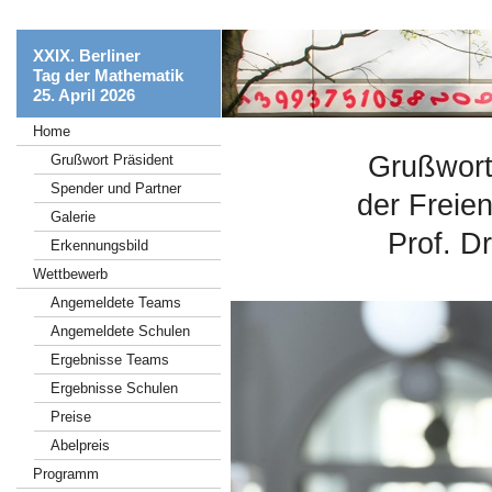
XXIX. Berliner
Tag der Mathematik
25. April 2026
Home
Grußwort
Grußwort Präsident
Spender und Partner
der Freien
Galerie
Prof. Dr
Erkennungsbild
Wettbewerb
Angemeldete Teams
Angemeldete Schulen
Ergebnisse Teams
Ergebnisse Schulen
Preise
Abelpreis
Programm