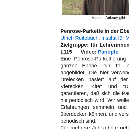
Vincent Ariksoy gibt e
Penrose-Parkette in der Eb
Ulrich Reitebuch
,
Institut für
Zielgruppe: für Lehreri
L115 Video:
Panopto
Eine Penrose-Parkettierung 
ganzen Ebene, ein Teil ei
abgebildet. Die hier verwe
Dreiecken basiert auf der
Vierecken "Kite" und "Da
garantieren, daß sich die Par
nie periodisch wird. Wir woll
Erfahrungen sammeln und
überdecken können, und verst
periodisch sind.
Für mehrere Jahrzehnte gehö