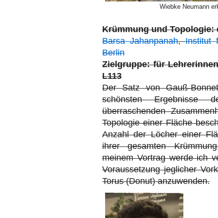
Wiebke Neumann erkl
Krümmung und Topologie: 
Barsa Jahanpanah
,
Institut
Berlin
Zielgruppe: für Lehreri
L113
Der Satz von Gauß-Bonnet 
schönsten Ergebnisse de
überraschenden Zusammen
Topologie einer Fläche besch
Anzahl der Löcher einer Flä
ihrer gesamten Krümmung 
meinem Vortrag werde ich v
Voraussetzung jeglicher Vork
Torus (Donut) anzuwenden.