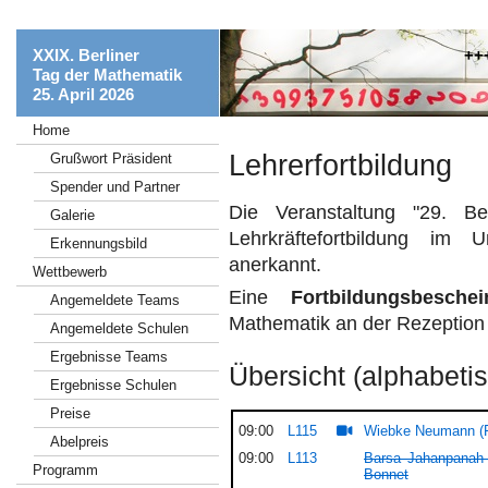
XXIX. Berliner
+++ Vide
Tag der Mathematik
25. April 2026
Home
Lehrerfortbildung
Grußwort Präsident
Spender und Partner
Die Veranstaltung "29. B
Galerie
Lehrkräftefortbildung im
Erkennungsbild
anerkannt.
Wettbewerb
Eine
Fortbildungsbeschei
Angemeldete Teams
Mathematik an der Rezeptio
Angemeldete Schulen
Ergebnisse Teams
Übersicht (alphabeti
Ergebnisse Schulen
Preise
09:00
L115
Wiebke Neumann (F
Abelpreis
09:00
L113
Barsa Jahanpanah
Programm
Bonnet