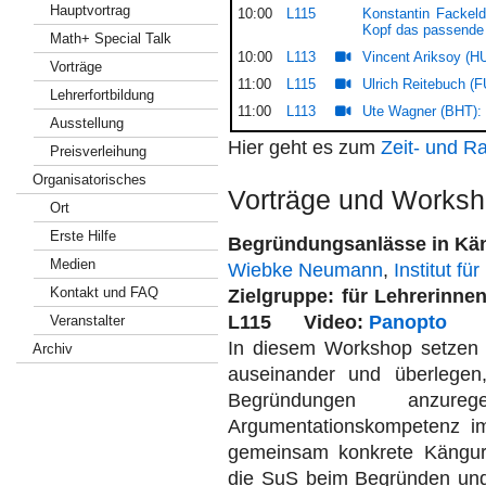
Hauptvortrag
10:00
L115
Konstantin Fackel
Kopf das passende M
Math+ Special Talk
10:00
L113
Vincent Ariksoy (H
Vorträge
11:00
L115
Ulrich Reitebuch (
Lehrerfortbildung
11:00
L113
Ute Wagner (BHT): 
Ausstellung
Hier geht es zum
Zeit- und R
Preisverleihung
Organisatorisches
Vorträge und Worksh
Ort
Erste Hilfe
Begründungsanlässe in Kä
Medien
Wiebke Neumann
,
Institut fü
Kontakt und FAQ
Zielgruppe: für Lehreri
L115 Video:
Panopto
Veranstalter
In diesem Workshop setzen 
Archiv
auseinander und überlegen
Begründungen anzur
Argumentationskompetenz im 
gemeinsam konkrete Kängur
die SuS beim Begründen und d