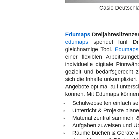
Casio Deutschla
Edumaps
Dreijahreslizenze
edumaps
spendet fünf Dre
gleichnamige Tool.
Edumaps
einer flexiblen Arbeitsum
individuelle digitale Pinnwä
gezielt und bedarfsgerecht 
sich die Inhalte unkomplizier
Angebote optimal auf untersc
können. Mit Edumaps können
Schulwebseiten einfach sel
Unterricht & Projekte plan
Material zentral sammeln &
Aufgaben zuweisen und Üb
Räume buchen & Geräte ve