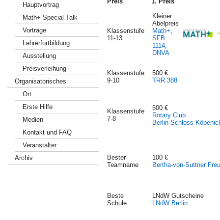
Preis
1. Preis
Hauptvortrag
Kleiner
Math+ Special Talk
Abelpreis
Vorträge
Klassenstufe
Math+
,
11-13
SFB
Lehrerfortbildung
1114
,
DNVA
Ausstellung
Preisverleihung
Klassenstufe
500 €
9-10
TRR 388
Organisatorisches
Ort
Erste Hilfe
500 €
Klassenstufe
Rotary Club
7-8
Medien
Berlin-Schloss-Köpenic
Kontakt und FAQ
Veranstalter
Bester
100 €
Archiv
Teamname
Bertha-von-Suttner Fre
Beste
LNdW Gutscheine
Schule
LNdW Berlin