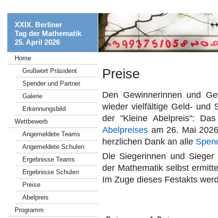
XXIX. Berliner
+++ Vi
Tag der Mathematik
25. April 2026
Home
Preise
Grußwort Präsident
Spender und Partner
Den Gewinnerinnen und G
Galerie
wieder vielfältige Geld- und
Erkennungsbild
der "Kleine Abelpreis":
Das
Wettbewerb
Abelpreises
am 26. Mai 2026 
Angemeldete Teams
herzlichen Dank an alle
Spend
Angemeldete Schulen
Die Siegerinnen und Siege
Ergebnisse Teams
der Mathematik selbst ermit
Ergebnisse Schulen
Im Zuge dieses Festakts werd
Preise
Abelpreis
Programm